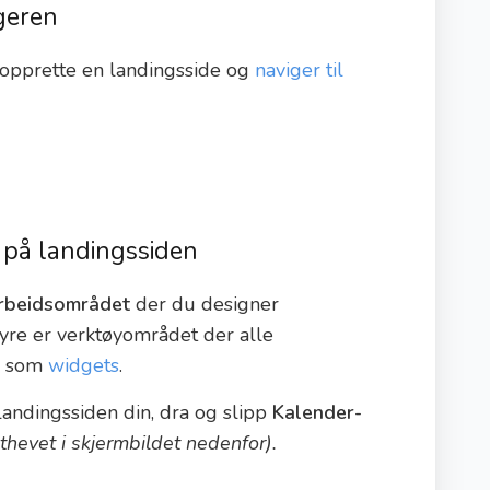
geren
å opprette en landingsside og
naviger til
 på landingssiden
rbeidsområdet
der du designer
øyre er verktøyområdet der alle
es som
widgets
.
 landingssiden din, dra og slipp
Kalender-
thevet i skjermbildet nedenfor).