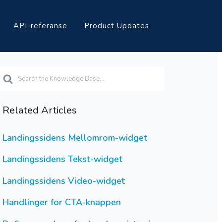
API-referanse
Product Updates
earch
or
Related Articles
Landingssidens Mellomrom-widget
Landingssidens Tekst-widget
Landingssidens Video-widget
Handlinger for CTA-knappen