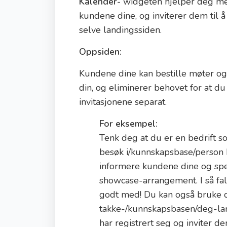
Kalender-
widgeten hjelper deg me
kundene dine, og inviterer dem til å
selve landingssiden.
Oppsiden:
Kundene dine kan bestille møter og
din, og eliminerer behovet for at d
invitasjonene separat.
For eksempel:
Tenk deg at du er en bedrift s
besøk i/kunnskapsbase/person 
informere kundene dine og sper
showcase-arrangement. I så fa
godt med! Du kan også bruke 
takke-/kunnskapsbasen/deg-lan
har registrert seg og inviter 