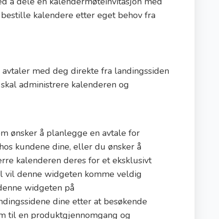
d å dele en kalendermøteinvitasjon med
 bestille kalendere etter eget behov fra
 avtaler med deg direkte fra landingssiden
u skal administrere kalenderen og
om ønsker å planlegge en avtale for
hos kundene dine, eller du ønsker å
re kalenderen deres for et eksklusivt
ll vil denne widgeten komme veldig
denne widgeten på
dingssidene dine etter at besøkende
dem til en produktgjennomgang og