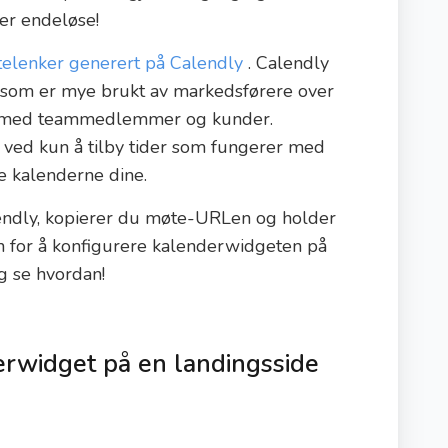
er endeløse!
elenker generert på Calendly
. Calendly
 som er mye brukt av markedsførere over
r med teammedlemmer og kunder.
ved kun å tilby tider som fungerer med
le kalenderne dine.
endly, kopierer du møte-URLen og holder
en for å konfigurere kalenderwidgeten på
og se hvordan!
erwidget på en landingsside