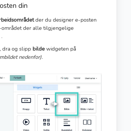
posten din
rbeidsområdet
der du designer e-posten
-området der alle tilgjengelige
.
t, dra og slipp
bilde
widgeten på
rmbildet nedenfor).