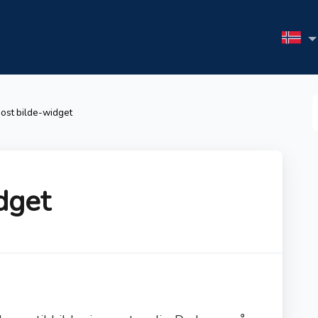
S
ost bilde-widget
F
dget