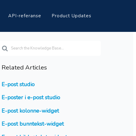
API-referanse
Product Updates
earch
or
Related Articles
E-post studio
E-poster i e-post studio
E-post kolonne-widget
E-post bunntekst-widget