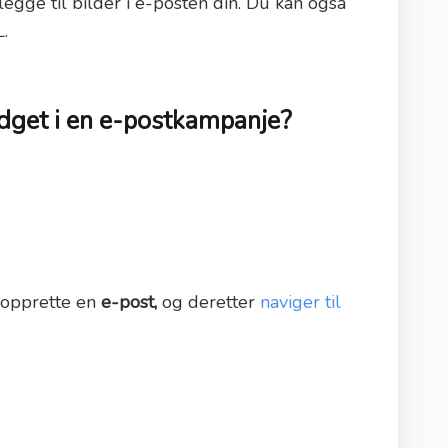
gge til bilder i e-posten din. Du kan også
.
dget i en e-postkampanje?
å opprette en
e-post,
og deretter
naviger til