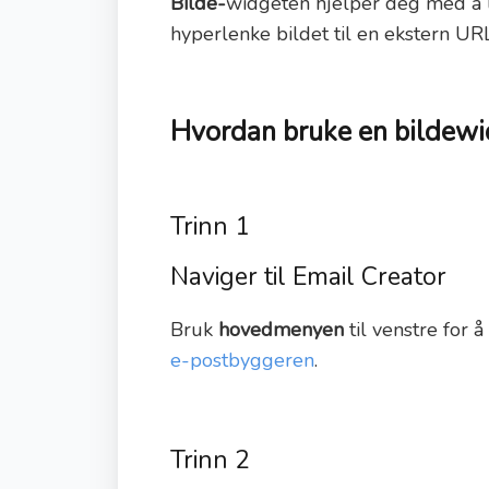
Bilde-
widgeten hjelper deg med å le
hyperlenke bildet til en ekstern URL
Hvordan bruke en bildewi
Trinn 1
Naviger til Email Creator
Bruk
hovedmenyen
til venstre for 
e-postbyggeren
.
Trinn 2