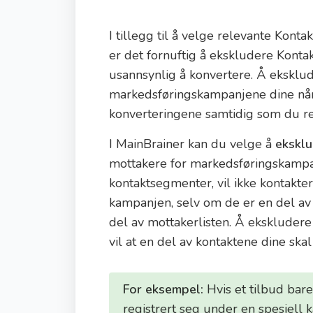
I tillegg til å velge relevante Konta
er det fornuftig å ekskludere Konta
usannsynlig å konvertere. Å eksklud
markedsføringskampanjene dine når
konverteringene samtidig som du r
I MainBrainer kan du velge å
ekskl
mottakere for markedsføringskampa
kontaktsegmenter, vil ikke kontakte
kampanjen, selv om de er en del av
del av mottakerlisten. Å ekskludere
vil at en del av kontaktene dine sk
For eksempel:
Hvis et tilbud bare
registrert seg under en spesiell 