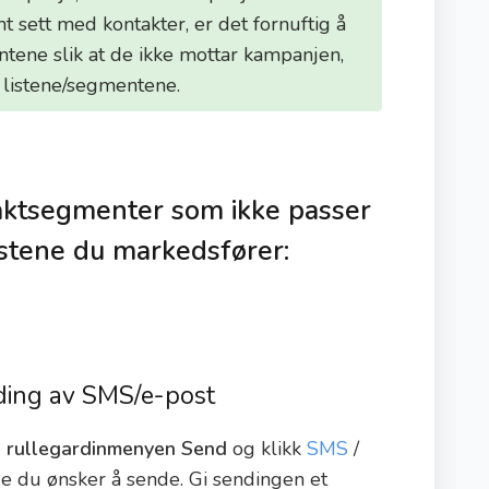
mt sett med kontakter, er det fornuftig å
tene slik at de ikke mottar kampanjen,
 listene/segmentene.
aktsegmenter som ikke passer
estene du markedsfører:
nding av SMS/e-post
d
rullegardinmenyen Send
og klikk
SMS
/
e du ønsker å sende. Gi sendingen et