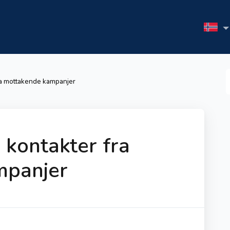
S
ra mottakende kampanjer
F
 kontakter fra
mpanjer