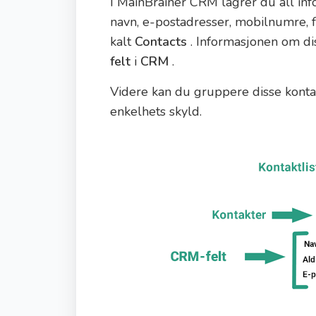
I MainBrainer CRM lagrer du all inf
navn, e-postadresser, mobilnumre, f
kalt
Contacts
. Informasjonen om d
felt
i
CRM
.
Videre kan du gruppere disse kontak
enkelhets skyld.