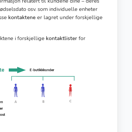
ormasjon relatert til kundene dine – deres
ødselsdato osv. som individuelle enheter
isse
kontaktene
er lagret under forskjellige
tene i forskjellige
kontaktlister
for