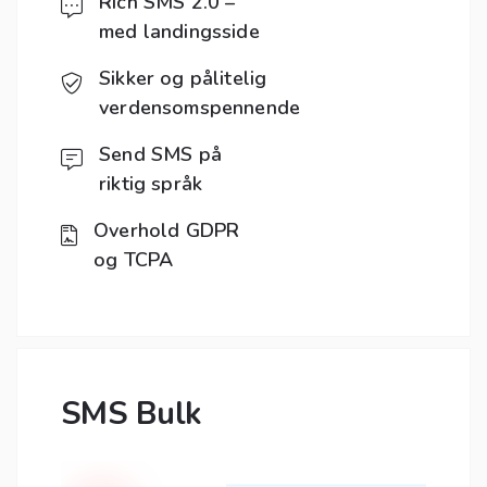
Rich SMS 2.0 –
med landingsside
Sikker og pålitelig
verdensomspennende
Send SMS på
riktig språk
Overhold GDPR
og TCPA
SMS Bulk