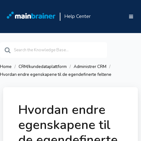
Help Center
Search
For
Home
CRM/kundedataplattform
Administrer CRM
Hvordan endre egenskapene til de egendefinerte feltene
Hvordan endre
egenskapene til
de egendefinerte