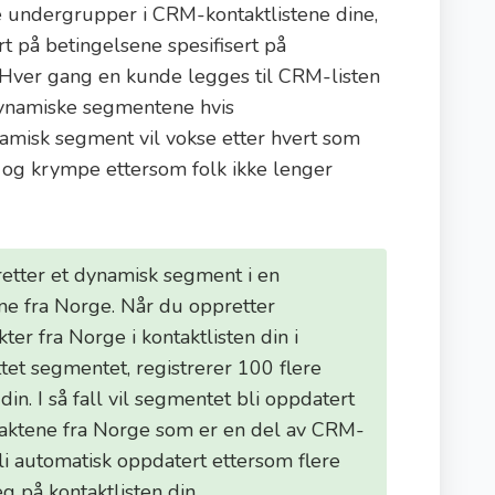
undergrupper i CRM-kontaktlistene dine,
rt på betingelsene spesifisert på
 Hver gang en kunde legges til CRM-listen
e dynamiske segmentene hvis
ynamisk segment vil vokse etter hvert som
og krympe ettersom folk ikke lenger
retter et dynamisk segment i en
dine fra Norge. Når du oppretter
er fra Norge i kontaktlisten din i
tet segmentet, registrerer 100 flere
din. I så fall vil segmentet bli oppdatert
ntaktene fra Norge som er en del av CRM-
bli automatisk oppdatert ettersom flere
g på kontaktlisten din.