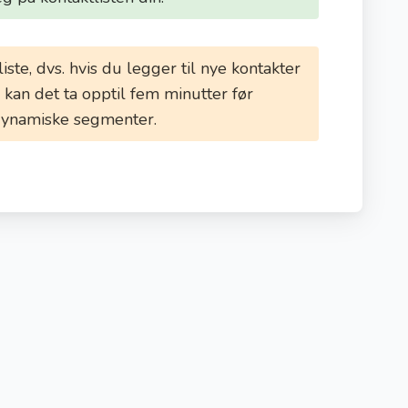
iste, dvs. hvis du legger til nye kontakter
e, kan det ta opptil fem minutter før
 dynamiske segmenter.