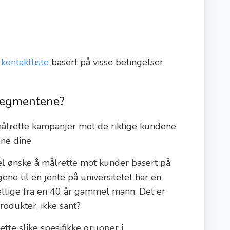
n
kontaktliste
basert på visse betingelser
 segmentene?
lrette kampanjer mot de riktige kundene
ne dine.
el
ønske å målrette mot kunder basert på
ene til en jente på universitetet har en
jellige fra en 40 år gammel mann. Det er
rodukter, ikke sant?
te slike spesifikke grupper i