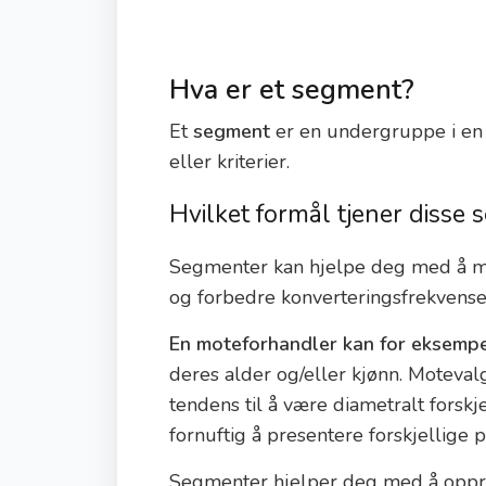
Hva er et segment?
Et
segment
er en undergruppe i e
eller kriterier.
Hvilket formål tjener disse
Segmenter kan hjelpe deg med å må
og forbedre konverteringsfrekvense
En moteforhandler kan for eksemp
deres alder og/eller kjønn. Motevalg
tendens til å være diametralt forsk
fornuftig å presentere forskjellige p
Segmenter hjelper deg med å oppret