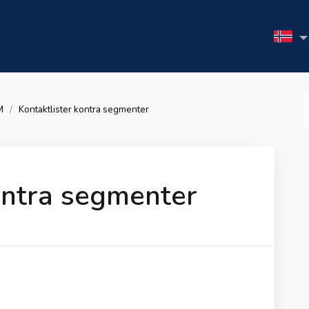
S
M
Kontaktlister kontra segmenter
F
ontra segmenter