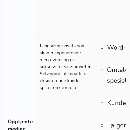
Langsiktig innsats som
Word-o
skaper imponerende
merkeverdi og gir
suksess for virksomheten.
Omtalen
Selv word-of-mouth fra
spesiel
eksisterende kunder
spiller en stor rolle.
Kundeut
Opptjente
Følgere
medier