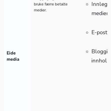
Innlegg
bruke færre betalte
medier.
medier
E-post 
Bloggin
Eide
media
innhold