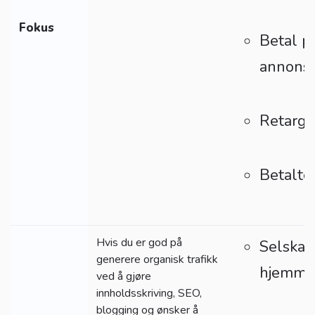
Fokus
Betal pe
annons
Retarge
Betalte
Hvis du er god på
Selskap
generere organisk trafikk
hjemme
ved å gjøre
innholdsskriving, SEO,
blogging og ønsker å