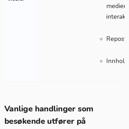
medier, 
interaks
Reposte
Innhold
Vanlige handlinger som
besøkende utfører på