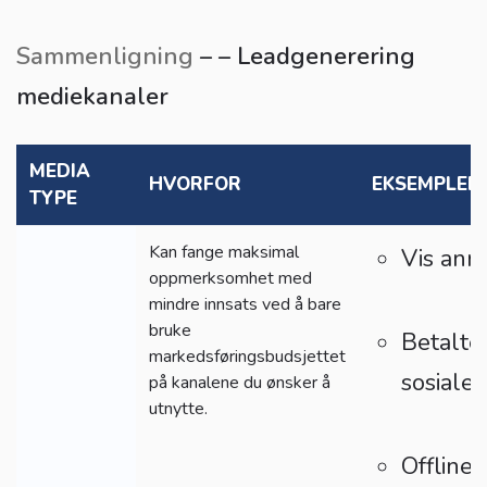
Sammenligning
– – Leadgenerering
mediekanaler
MEDIA
HVORFOR
EKSEMPLER
TYPE
Kan fange maksimal
Vis ann
oppmerksomhet med
mindre innsats ved å bare
bruke
Betalte
markedsføringsbudsjettet
sosiale
på kanalene du ønsker å
utnytte.
Offline