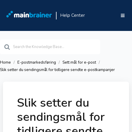
Help Center
Search
For
Home
E-postmarkedsføring
Sett mål for e-post
Slik setter du sendingsmål for tidligere sendte e-postkampanjer
Slik setter du
sendingsmål for
tidligere sendte