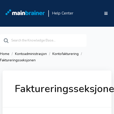
Help Center
Search
For
Home
Kontoadministrasjon
Kontofakturering
Faktureringsseksjonen
Faktureringsseksjon